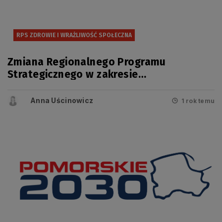
RPS ZDROWIE I WRAŻLIWOŚĆ SPOŁECZNA
Zmiana Regionalnego Programu
Strategicznego w zakresie
bezpieczeństwa zdrowotnego i
wrażliwości społecznej przyjęta
Anna Uścinowicz
1 rok temu