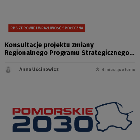
RPS ZDROWIE I WRAŻLIWOŚĆ SPOŁECZNA
Konsultacje projektu zmiany
Regionalnego Programu Strategicznego
w zakresie bezpieczeństwa zdrowotnego
i wrażliwości społecznej
Anna Uścinowicz
4 miesiące temu