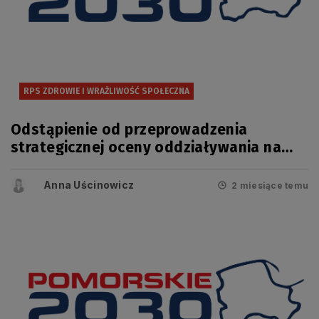
RPS ZDROWIE I WRAŻLIWOŚĆ SPOŁECZNA
Odstąpienie od przeprowadzenia
strategicznej oceny oddziaływania na
środowisko projektu zmiany
Regionalnego Programu Strategicznego
Anna Uścinowicz
2 miesiące temu
w zakresie bezpieczeństwa zdrowotnego
i wrażliwości społecznej.