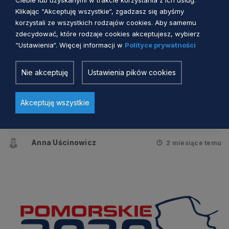
Klikając “Akceptuję wszystkie“, zgadzasz się abyśmy
korzystali ze wszystkich rodzajów cookies. Aby samemu
zdecydować, które rodzaje cookies akceptujesz, wybierz
“Ustawienia“. Więcej informacji w
Polityce prywatności
Nie akceptuję
Ustawienia pików cookies
RPS ZDROWIE I WRAŻLIWOŚĆ SPOŁECZNA
Zmiana Regionalnego Programu
Akceptuję wszystkie
Strategicznego w zakresie
bezpieczeństwa zdrowotnego i
wrażliwości społecznej przyjęta
Anna Uścinowicz
2 miesiące temu