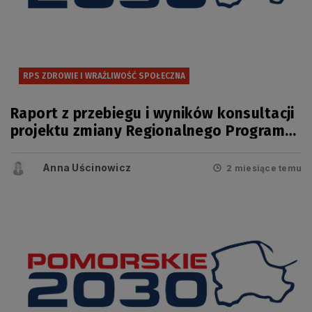
RPS ZDROWIE I WRAŻLIWOŚĆ SPOŁECZNA
Raport z przebiegu i wyników konsultacji
projektu zmiany Regionalnego Programu
Strategicznego w zakresie
bezpieczeństwa zdrowotnego i
Anna Uścinowicz
2 miesiące temu
wrażliwości społecznej.