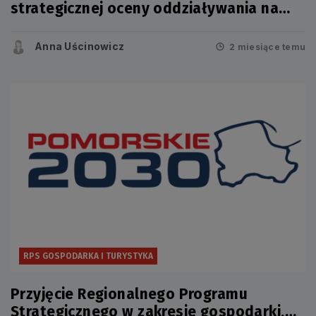
strategicznej oceny oddziaływania na
środowisko projektu zmiany RPS w
zakresie mobilności i komunikacji
Anna Uścinowicz
2 miesiące temu
RPS GOSPODARKA I TURYSTYKA
Przyjęcie Regionalnego Programu
Strategicznego w zakresie gospodarki,