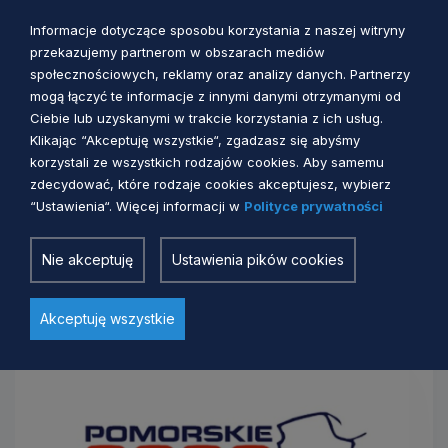
Anna Uścinowicz
2 miesiące temu
Informacje dotyczące sposobu korzystania z naszej witryny
przekazujemy partnerom w obszarach mediów
społecznościowych, reklamy oraz analizy danych. Partnerzy
mogą łączyć te informacje z innymi danymi otrzymanymi od
Ciebie lub uzyskanymi w trakcie korzystania z ich usług.
DO POBRANIA
Klikając “Akceptuję wszystkie“, zgadzasz się abyśmy
korzystali ze wszystkich rodzajów cookies. Aby samemu
zdecydować, które rodzaje cookies akceptujesz, wybierz
“Ustawienia“. Więcej informacji w
Polityce prywatności
Strategia Rozwoju Województwa
Pomorskiego 2030
Nie akceptuję
Ustawienia pików cookies
POLECAMY
Akceptuję wszystkie