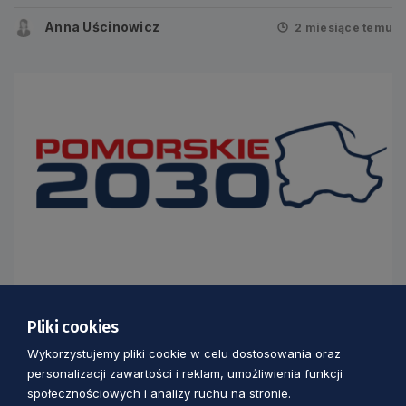
środowisko projektu zmiany RPS w
zakresie gospodarki, rynku pracy, oferty
Anna Uścinowicz
2 miesiące temu
turystycznej i czasu wolnego
RPS EDUKACJA I KAPITAŁ SPOŁECZNY
Pliki cookies
Zmiana Regionalnego Programu
Wykorzystujemy pliki cookie w celu dostosowania oraz
Strategicznego w zakresie edukacji i
personalizacji zawartości i reklam, umożliwienia funkcji
kapitału społecznego
społecznościowych i analizy ruchu na stronie.