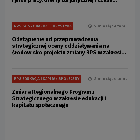
wolnego
2 miesiące temu
RPS GOSPODARKA I TURYSTYKA
Odstąpienie od przeprowadzenia
strategicznej oceny oddziaływania na
środowisko projektu zmiany RPS w zakresie
gospodarki, rynku pracy, oferty turystycznej
i czasu wolnego
2 miesiące temu
RPS EDUKACJA I KAPITAŁ SPOŁECZNY
Zmiana Regionalnego Programu
Strategicznego w zakresie edukacji i
kapitału społecznego