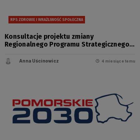
RPS ZDROWIE I WRAŻLIWOŚĆ SPOŁECZNA
Konsultacje projektu zmiany
Regionalnego Programu Strategicznego
w zakresie bezpieczeństwa zdrowotnego
i wrażliwości społecznej
Anna Uścinowicz
4 miesiące temu