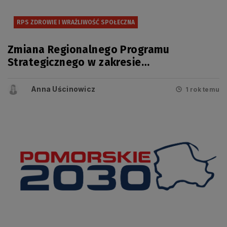
RPS ZDROWIE I WRAŻLIWOŚĆ SPOŁECZNA
Zmiana Regionalnego Programu
Strategicznego w zakresie
bezpieczeństwa zdrowotnego i
wrażliwości społecznej przyjęta
Anna Uścinowicz
1 rok temu