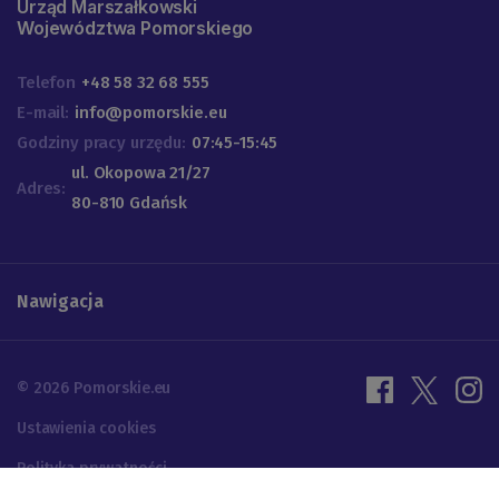
Urząd Marszałkowski
Województwa Pomorskiego
Telefon
+48 58 32 68 555
E-mail:
info@pomorskie.eu
Godziny pracy urzędu:
07:45-15:45
ul. Okopowa 21/27
Adres:
80-810 Gdańsk
Nawigacja
© 2026 Pomorskie.eu
Ustawienia cookies
Polityka prywatności