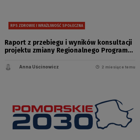
RPS ZDROWIE I WRAŻLIWOŚĆ SPOŁECZNA
Raport z przebiegu i wyników konsultacji
projektu zmiany Regionalnego Programu
Strategicznego w zakresie
bezpieczeństwa zdrowotnego i
Anna Uścinowicz
2 miesiące temu
wrażliwości społecznej.