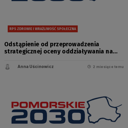
RPS ZDROWIE I WRAŻLIWOŚĆ SPOŁECZNA
Odstąpienie od przeprowadzenia
strategicznej oceny oddziaływania na
środowisko projektu zmiany
Regionalnego Programu Strategicznego
Anna Uścinowicz
2 miesiące temu
w zakresie bezpieczeństwa zdrowotnego
i wrażliwości społecznej.