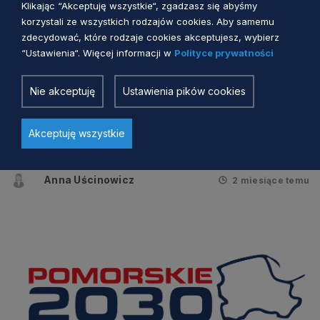
Klikając “Akceptuję wszystkie“, zgadzasz się abyśmy
korzystali ze wszystkich rodzajów cookies. Aby samemu
zdecydować, które rodzaje cookies akceptujesz, wybierz
“Ustawienia“. Więcej informacji w
Polityce prywatności
RPS ZDROWIE I WRAŻLIWOŚĆ SPOŁECZNA
Nie akceptuję
Ustawienia pików cookies
Zmiana Regionalnego Programu
Akceptuję wszystkie
Strategicznego w zakresie
bezpieczeństwa zdrowotnego i
wrażliwości społecznej przyjęta
Anna Uścinowicz
2 miesiące temu