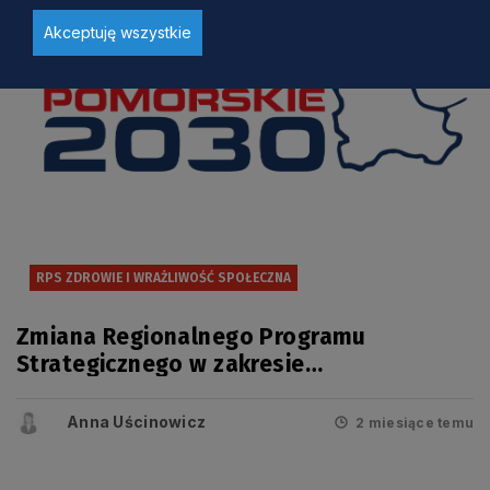
Akceptuję wszystkie
RPS ZDROWIE I WRAŻLIWOŚĆ SPOŁECZNA
Zmiana Regionalnego Programu
Strategicznego w zakresie
bezpieczeństwa zdrowotnego i
wrażliwości społecznej przyjęta
Anna Uścinowicz
2 miesiące temu