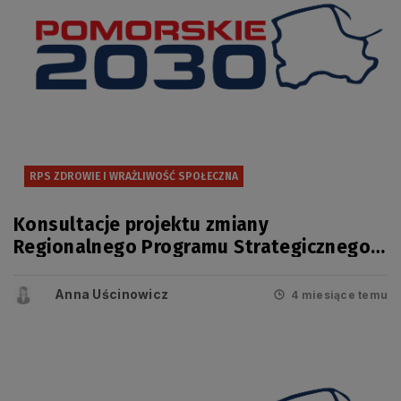
RPS ZDROWIE I WRAŻLIWOŚĆ SPOŁECZNA
Konsultacje projektu zmiany
Regionalnego Programu Strategicznego
w zakresie bezpieczeństwa zdrowotnego
i wrażliwości społecznej
Anna Uścinowicz
4 miesiące temu