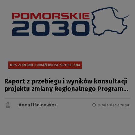
RPS ZDROWIE I WRAŻLIWOŚĆ SPOŁECZNA
Raport z przebiegu i wyników konsultacji
projektu zmiany Regionalnego Programu
Strategicznego w zakresie
bezpieczeństwa zdrowotnego i
Anna Uścinowicz
2 miesiące temu
wrażliwości społecznej.