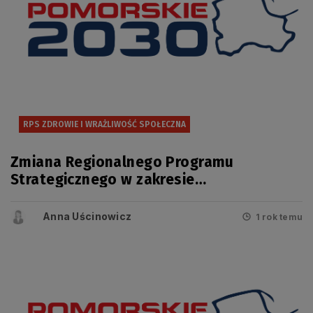
RPS ZDROWIE I WRAŻLIWOŚĆ SPOŁECZNA
Zmiana Regionalnego Programu
Strategicznego w zakresie
bezpieczeństwa zdrowotnego i
wrażliwości społecznej przyjęta
Anna Uścinowicz
1 rok temu