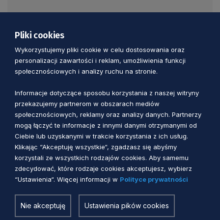
• Załącznik nr 1 do Raportu: Tabela uwag
Pliki cookies
zgłoszonych w ramach konsultacji.
Wykorzystujemy pliki cookie w celu dostosowania oraz
personalizacji zawartości i reklam, umożliwienia funkcji
społecznościowych i analizy ruchu na stronie.
Informacje dotyczące sposobu korzystania z naszej witryny
• Załącznik nr 2 do Raportu: Ogłoszenie
przekazujemy partnerom w obszarach mediów
prasowe o konsultacjach.
społecznościowych, reklamy oraz analizy danych. Partnerzy
mogą łączyć te informacje z innymi danymi otrzymanymi od
Ciebie lub uzyskanymi w trakcie korzystania z ich usług.
Klikając “Akceptuję wszystkie“, zgadzasz się abyśmy
korzystali ze wszystkich rodzajów cookies. Aby samemu
zdecydować, które rodzaje cookies akceptujesz, wybierz
“Ustawienia“. Więcej informacji w
Polityce prywatności
Zobacz również
Nie akceptuję
Ustawienia pików cookies