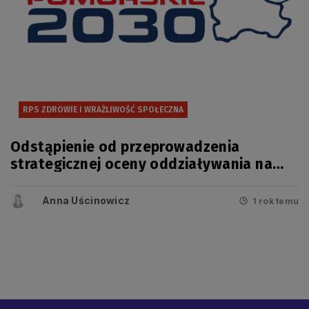
RPS ZDROWIE I WRAŻLIWOŚĆ SPOŁECZNA
Odstąpienie od przeprowadzenia
strategicznej oceny oddziaływania na
środowisko projektu zmiany
Regionalnego Programu Strategicznego
Anna Uścinowicz
1 rok temu
w zakresie bezpieczeństwa zdrowotnego
i wrażliwości społecznej