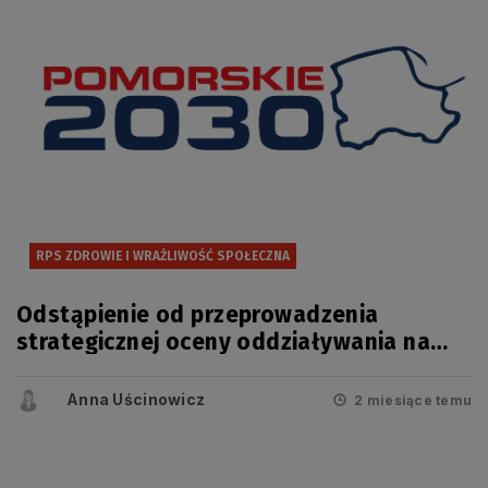
RPS ZDROWIE I WRAŻLIWOŚĆ SPOŁECZNA
Odstąpienie od przeprowadzenia
strategicznej oceny oddziaływania na
środowisko projektu zmiany
Regionalnego Programu Strategicznego
Anna Uścinowicz
2 miesiące temu
w zakresie bezpieczeństwa zdrowotnego
i wrażliwości społecznej.